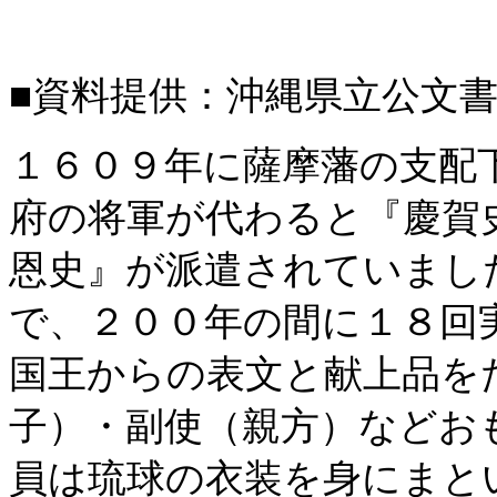
■資料提供：沖縄県立公文
１６０９年に薩摩藩の支配
府の将軍が代わると『慶賀
恩史』が派遣されていまし
で、２００年の間に１８回
国王からの表文と献上品を
子）・副使（親方）などお
員は琉球の衣装を身にまと