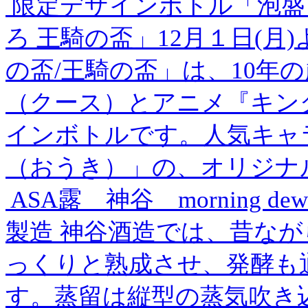
限定デザインボトル「泡盛
ろ 王騎の盃」12月１日(月
の盃/王騎の盃」は、10年
（クース）とアニメ『キン
インボトルです。人気キャ
（おうき）」の、オリジナル
ASA露 神谷 morning dew
製造 神谷酒造では、昔な
っくりと熟成させ、発酵も
す。蒸留は縦型の蒸気吹き